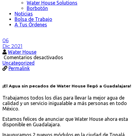
Water House Solutions
Borbotón
Noticias
Bolsa de Trabajo
A Tus Órdenes
06
Dic 2021
Water House
en
Comentarios desactivados
¡El
Uncategorized
Agua
Permalink
sin
pecados
de
¡El Agua sin pecados de Water House llegó a Guadalajara!
Water
House
Trabajamos todos los días para llevar la mejor agua de
llegó
calidad y un servicio inigualable a más personas en todo
a
México.
Guadalajara!
Estamos felices de anunciar que Water House ahora esta
disponible en Guadalajara.
Inauguramos 2 nuevos módulos en la ciudad de Tonalá