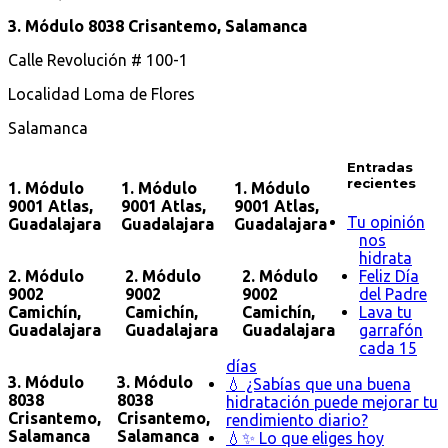
3. Módulo 8038 Crisantemo, Salamanca
Calle Revolución # 100-1
Localidad Loma de Flores
Salamanca
Entradas
recientes
1. Módulo
1. Módulo
1. Módulo
9001 Atlas,
9001 Atlas,
9001 Atlas,
Tu opinión
Guadalajara
Guadalajara
Guadalajara
nos
hidrata
2. Módulo
2. Módulo
2. Módulo
Feliz Día
9002
9002
9002
del Padre
Camichín,
Camichín,
Camichín,
Lava tu
Guadalajara
Guadalajara
Guadalajara
garrafón
cada 15
días
3. Módulo
3. Módulo
💧 ¿Sabías que una buena
8038
8038
hidratación puede mejorar tu
Crisantemo,
Crisantemo,
rendimiento diario?
Salamanca
Salamanca
💧✨ Lo que eliges hoy