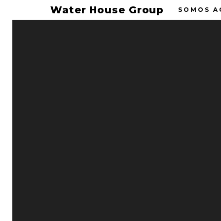
Water House Group
SOMOS A
09
WATER
Los invitamos 
SEP 2022
mejor opción.
El mejor sistem
Water House
y sanitizados t
Comentarios desactivados
Noticias
En Water House
Permalink
1. Módulo Gu
Avenida Tizap
Colonia Lomas 
Tlaquepaque, 