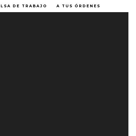
LSA DE TRABAJO
A TUS ÓRDENES
ENTRADAS RECIENTES
TI
Tu opinión nos hidrata
es la
Feliz Día del Padre
Lava tu garrafón cada 15 días
Water House
impios
Water House Solutions
💧 ¿Sabías que una buena
hidratación puede mejorar tu
Borbotón
rendimiento diario?
💧✨ Lo que eliges hoy transforma
tu mañana