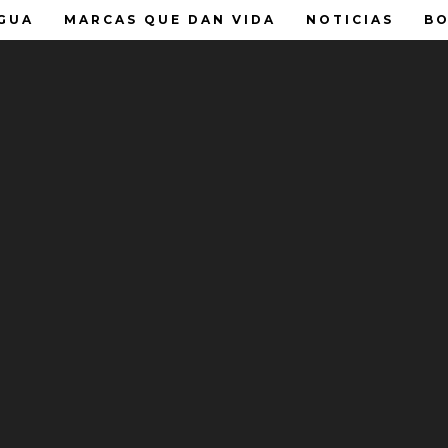
GUA
MARCAS QUE DAN VIDA
NOTICIAS
BO
 HOUSE SIEMPRE CERCA DE 
a conocer nuestros nuevos módulos y descubrir que Water House 
a de purificación, un servicio y atención las 24 horas, módulos l
odos los días, siempre cerca de ti.
 ¡Hidratamos tu Mundo!
acamaya
án #685
de Santa María
Jalisco