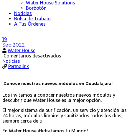
Water House Solutions
Borbotón
Noticias
Bolsa de Trabajo
A Tus Órdenes
19
Sep 2022
Water House
en
Comentarios desactivados
¡Conoce
Noticias
nuestros
Permalink
nuevos
módulos
en
¡Conoce nuestros nuevos módulos en Guadalajara!
Guadalajara!
Los invitamos a conocer nuestros nuevos módulos y
descubrir que Water House es la mejor opción.
El mejor sistema de purificación, un servicio y atención las
24 horas, módulos limpios y sanitizados todos los días,
siempre cerca de ti.
En Water House ¡Hidratamos tu Mundo!