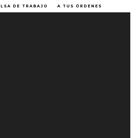
LSA DE TRABAJO
A TUS ÓRDENES
ENTRADAS RECIENTES
AS
Tu opinión nos hidrata
Feliz Día del Padre
Water House
.
Lava tu garrafón cada 15 días
Water House Solutions
r
💧 ¿Sabías que una buena
Borbotón
hidratación puede mejorar tu
rendimiento diario?
💧✨ Lo que eliges hoy transforma
tu mañana