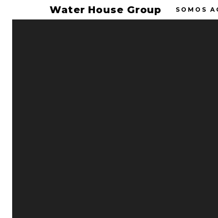
Water House Group
SOMOS A
08
¡TE E
CERCA
NOV 2022
Continuamos ll
Estamos felice
Water House
House.
Comentarios desactivados
Noticias
¡Los esperamos
Permalink
1. Módulo Tal
Calle Tala #28
Esquina con ca
Colonia Jalisco