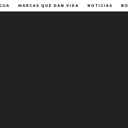
GUA
MARCAS QUE DAN VIDA
NOTICIAS
BO
SPERAMOS EN TU MÓDULO M
NO!
evando agua de calidad a mas lugares al rededor de la Republica
s de compartirles las nuevas inauguraciones de módulos de Wate
 en su modulo mas cercano!
a
6
lle Zapotitlán
 IV Sección