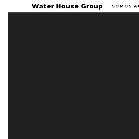
Water House Group
SOMOS A
25
EN WA
AL M
ENE 2024
En Water House
cuidado del me
Water House
Combatimos e
Comentarios desactivados
Noticias
su
reciclaje
, 
Permalink
nuevas oportu
No transportam
CO2
disminuyen
En Water House 