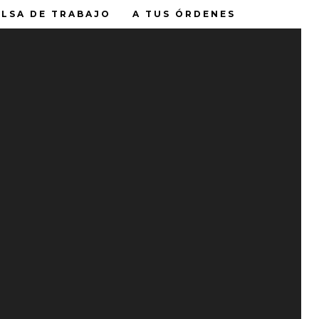
LSA DE TRABAJO
A TUS ÓRDENES
ENTRADAS RECIENTES
Tu opinión nos hidrata
Feliz Día del Padre
Water House
Water House Solutions
el
Lava tu garrafón cada 15 días
Borbotón
💧 ¿Sabías que una buena
hidratación puede mejorar tu
rendimiento diario?
💧✨ Lo que eliges hoy transforma
tu mañana