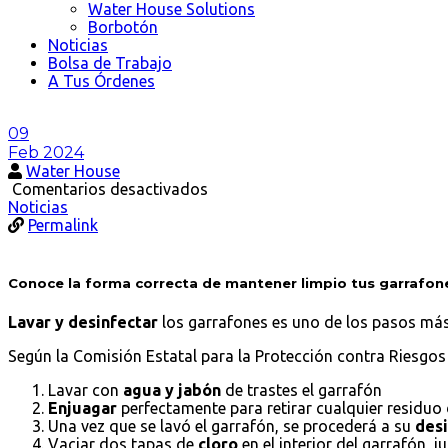
Water House Solutions
Borbotón
Noticias
Bolsa de Trabajo
A Tus Órdenes
09
Feb 2024
Water House
en
Comentarios desactivados
Conoce
Noticias
la
Permalink
forma
correcta
de
Conoce la forma correcta de mantener limpio tus garrafon
mantener
limpio
Lavar y desinfectar
los garrafones es uno de los pasos más
tus
garrafones
Según la Comisión Estatal para la Protección contra Riesgos S
Lavar con
agua y jabón
de trastes el garrafón
Enjuagar
perfectamente para retirar cualquier residuo 
Una vez que se lavó el garrafón, se procederá a su
desi
Vaciar dos tapas de
cloro
en el interior del garrafón, 