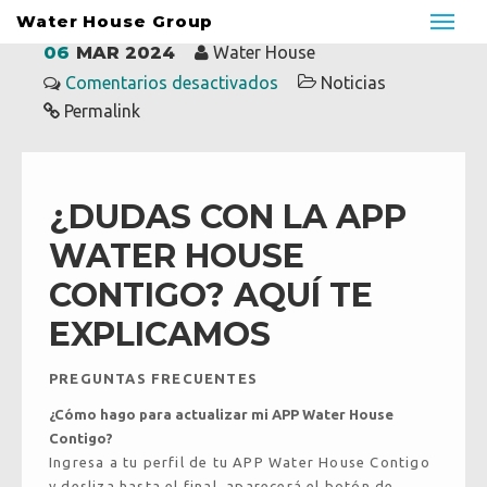
Water House Group
06
MAR 2024
Water House
Comentarios desactivados
Noticias
Permalink
¿DUDAS CON LA APP
Water House
WATER HOUSE
Water House Solutions
CONTIGO? AQUÍ TE
Borbotón
EXPLICAMOS
PREGUNTAS FRECUENTES
¿Cómo hago para actualizar mi APP Water House
Contigo?
Ingresa a tu perfil de tu APP Water House Contigo
y desliza hasta el final, aparecerá el botón de