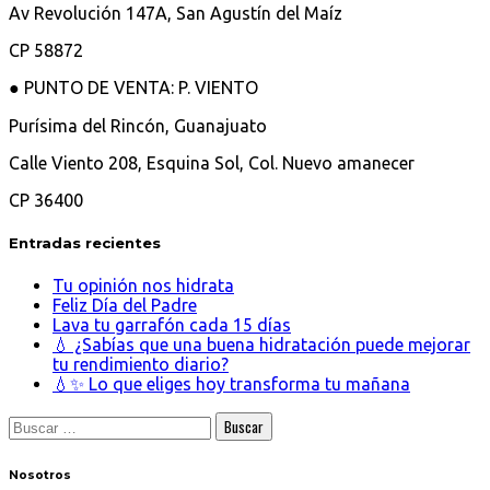
Av Revolución 147A, San Agustín del Maíz
CP 58872
● PUNTO DE VENTA: P. VIENTO
Purísima del Rincón, Guanajuato
Calle Viento 208, Esquina Sol, Col. Nuevo amanecer
CP 36400
Entradas recientes
Tu opinión nos hidrata
Feliz Día del Padre
Lava tu garrafón cada 15 días
💧 ¿Sabías que una buena hidratación puede mejorar
tu rendimiento diario?
💧✨ Lo que eliges hoy transforma tu mañana
Buscar:
Nosot
ros