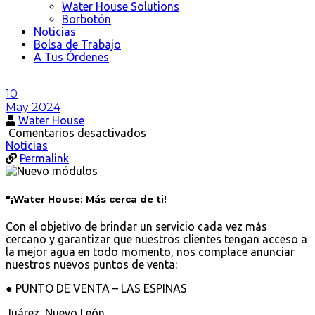
Water House Solutions
Borbotón
Noticias
Bolsa de Trabajo
A Tus Órdenes
10
May 2024
Water House
en
Comentarios desactivados
“¡Water
Noticias
House:
Permalink
Más
cerca
de
"¡Water House: Más cerca de ti!
ti!
Con el objetivo de brindar un servicio cada vez más
cercano y garantizar que nuestros clientes tengan acceso a
la mejor agua en todo momento, nos complace anunciar
nuestros nuevos puntos de venta:
● PUNTO DE VENTA – LAS ESPINAS
Juárez, Nuevo León