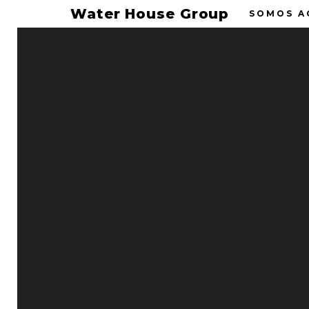
Water House Group
SOMOS A
21
"AGUA
¡Tenemos buenas
JUN 2024
Contigo
, nos 
canjear en cual
Water House
No dejes pasar 
Comentarios desactivados
tu familia. Par
Noticias
Permalink
Una vez estando e
Ve a la sección de
Selecciona el “tok
Recuerda que l
canjear el tuyo
Si tienes algu