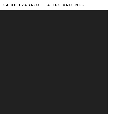
LSA DE TRABAJO
A TUS ÓRDENES
ENTRADAS RECIENTES
Tu opinión nos hidrata
Feliz Día del Padre
Water House
a
Water House Solutions
Lava tu garrafón cada 15 días
Borbotón
💧 ¿Sabías que una buena
ti y
hidratación puede mejorar tu
sos:
rendimiento diario?
tigo
.
💧✨ Lo que eliges hoy transforma
tu mañana
damos
con