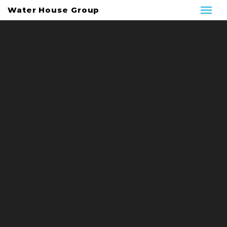
Water House Group
Home
/
puntos de llenado de agua
PUNTOS DE
LLENADO DE AGUA
Water House
Water House Solutions
18
JUL 2024
Water House
Borbotón
Comentarios desactivados
Noticias
Permalink
CUIDAMOS DE TI Y TU